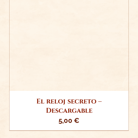
/
AÑADIR AL CARRITO
DETALLES
El reloj secreto –
Descargable
5,00
€