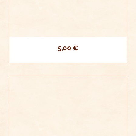
5,00
€
/
AÑADIR AL CARRITO