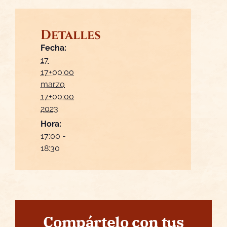
Detalles
Fecha:
17
17+00:00
marzo
17+00:00
2023
Hora:
17:00 -
18:30
Compártelo con tus