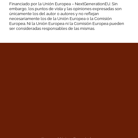
Financiado por la Unión Europea – NextGenerationEU. Sin
embargo, los puntos de vista y las opiniones expresadas son
únicamente los del autor o autores y no reflejan
necesariamente los de la Unión Europea o la Comisión
Europea. Ni la Unión Europea ni la Comisión Europea pueden
ser consideradas responsables de las mismas.