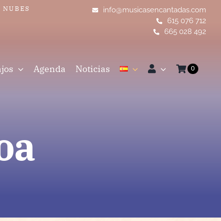
S NUBES
info@musicasencantadas.com
615 076 712
665 028 492
ajos
Agenda
Noticias
0
oa