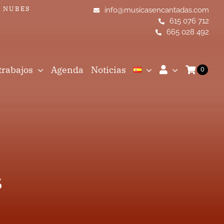
S NUBES
info@musicasencantadas.com
615 076 712
665 028 492
trabajos
Agenda
Noticias
0
s