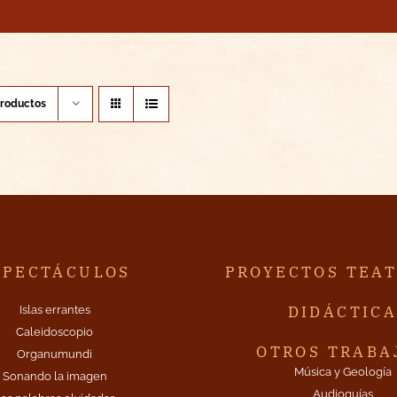
productos
SPECTÁCULOS
PROYECTOS TEA
DIDÁCTIC
Islas errantes
Caleidoscopio
OTROS TRABA
Organumundi
Música y Geología
Sonando la imagen
Audioguías