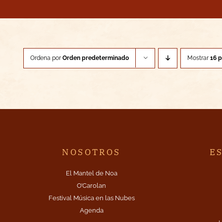
Ordena por
Orden predeterminado
Mostrar
16 
NOSOTROS
E
El Mantel de Noa
O’Carolan
Festival Música en las Nubes
Agenda