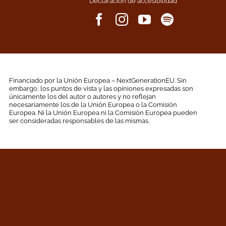
Declaración de accesibilidad
Financiado por la Unión Europea – NextGenerationEU. Sin
embargo, los puntos de vista y las opiniones expresadas son
únicamente los del autor o autores y no reflejan
necesariamente los de la Unión Europea o la Comisión
Europea. Ni la Unión Europea ni la Comisión Europea pueden
ser consideradas responsables de las mismas.