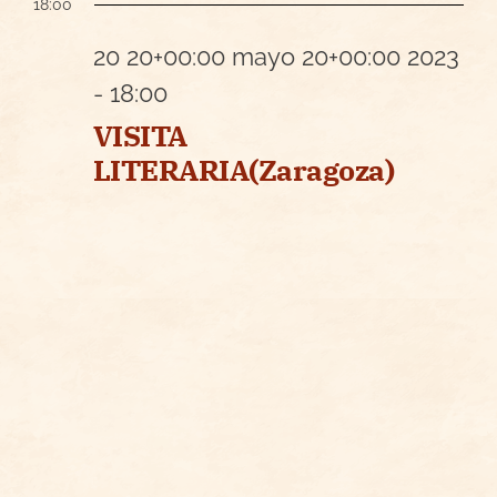
18:00
la
en
fecha.
20 20+00:00 mayo 20+00:00 2023
- 18:00
20
VISITA
LITERARIA(Zaragoza)
20+00:00
mayo
20+00:00