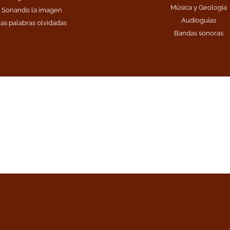
Música y Geología
Sonando la imagen
Audioguías
as palabras olvidadas
Bandas sonoras