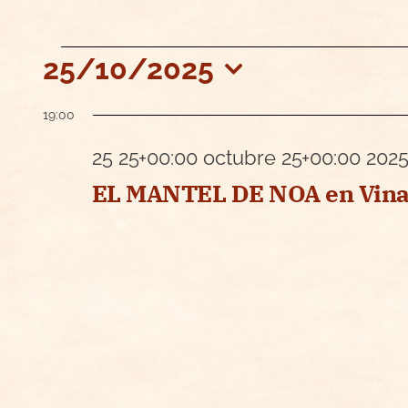
Eventos
25/10/2025
Selecciona
19:00
la
en
fecha.
25 25+00:00 octubre 25+00:00 2025
EL MANTEL DE NOA en Vinac
25
25+00:00