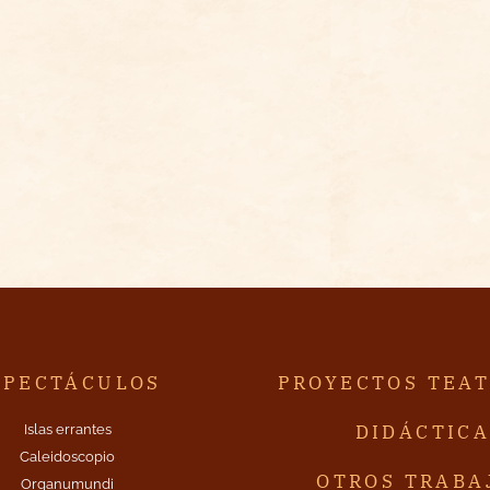
SPECTÁCULOS
PROYECTOS TEA
DIDÁCTIC
Islas errantes
Caleidoscopio
OTROS TRABA
Organumundi