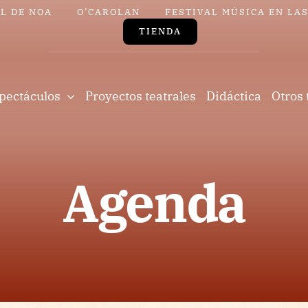
L DE NOA
O’CAROLAN
FESTIVAL MÚSICA EN LA
TIENDA
pectáculos
Proyectos teatrales
Didáctica
Otros 
Agenda