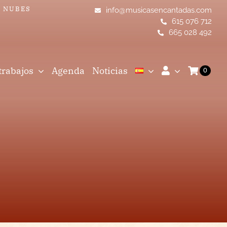
S NUBES
info@musicasencantadas.com
615 076 712
665 028 492
trabajos
Agenda
Noticias
0