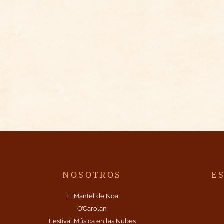
octubre
25+00:00
2025
NOSOTROS
E
El Mantel de Noa
O’Carolan
Festival Música en las Nubes