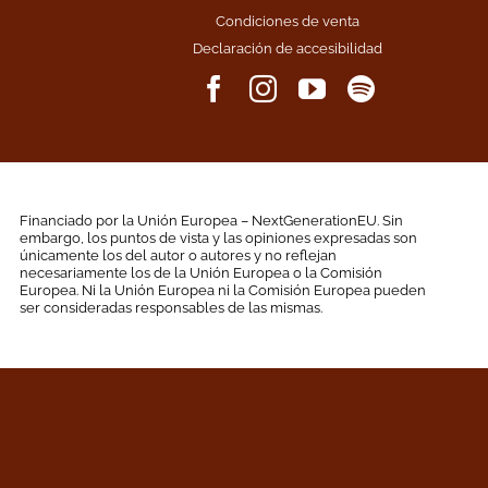
Condiciones de venta
Declaración de accesibilidad
Financiado por la Unión Europea – NextGenerationEU. Sin
embargo, los puntos de vista y las opiniones expresadas son
únicamente los del autor o autores y no reflejan
necesariamente los de la Unión Europea o la Comisión
Europea. Ni la Unión Europea ni la Comisión Europea pueden
ser consideradas responsables de las mismas.