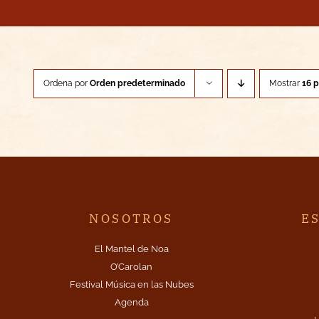
Ordena por
Orden predeterminado
Mostrar
16 
NOSOTROS
E
El Mantel de Noa
O’Carolan
Festival Música en las Nubes
Agenda