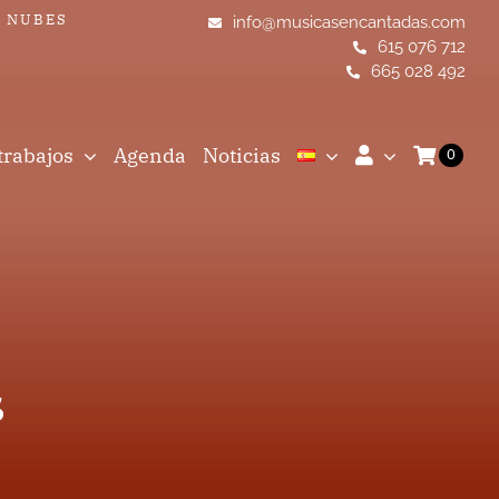
S NUBES
info@musicasencantadas.com
615 076 712
665 028 492
trabajos
Agenda
Noticias
0
s