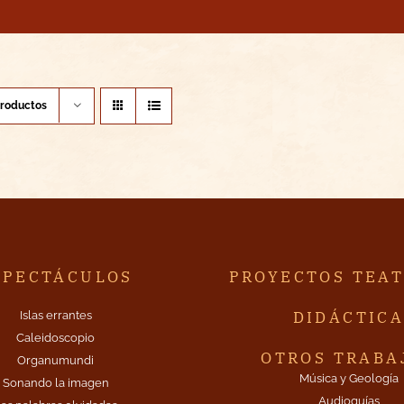
productos
SPECTÁCULOS
PROYECTOS TEA
DIDÁCTIC
Islas errantes
Caleidoscopio
OTROS TRABA
Organumundi
Música y Geología
Sonando la imagen
Audioguías