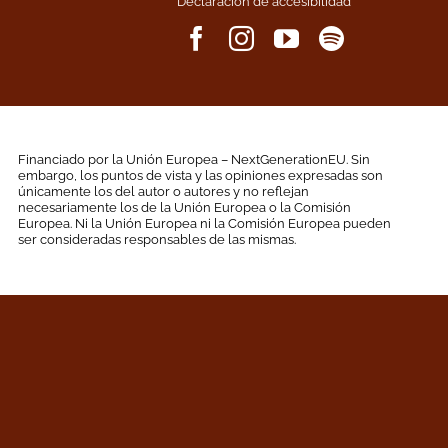
Declaración de accesibilidad
Financiado por la Unión Europea – NextGenerationEU. Sin
embargo, los puntos de vista y las opiniones expresadas son
únicamente los del autor o autores y no reflejan
necesariamente los de la Unión Europea o la Comisión
Europea. Ni la Unión Europea ni la Comisión Europea pueden
ser consideradas responsables de las mismas.