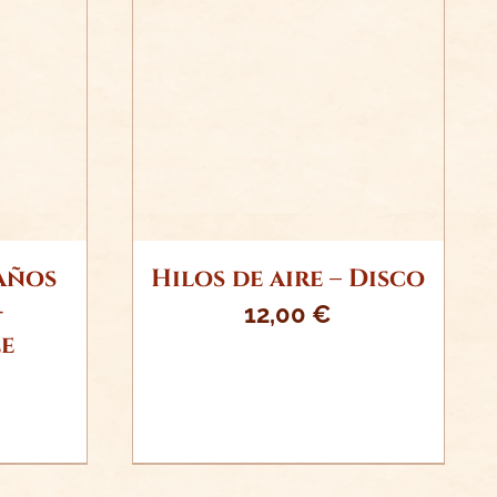
ITO
AÑADIR AL CARRITO
S
/
DETALLES
años
Hilos de aire – Disco
-
12,00
€
e