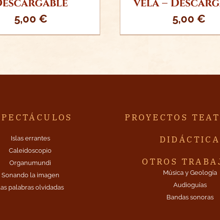
Descargable
vela – Descar
5,00
€
5,00
€
SPECTÁCULOS
PROYECTOS TEA
DIDÁCTIC
Islas errantes
Caleidoscopio
OTROS TRABA
Organumundi
Música y Geología
Sonando la imagen
Audioguías
as palabras olvidadas
Bandas sonoras