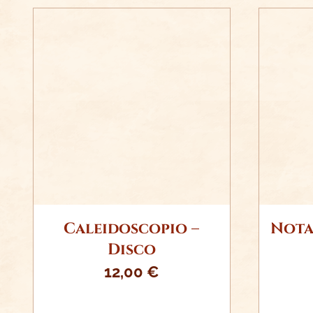
AÑADIR AL CARRITO
AÑ
/
DETALLES
Caleidoscopio –
Nota
Disco
12,00
€