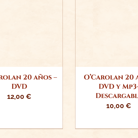
ADIR AL CARRITO
AÑADIR AL CARR
/
DETALLES
/
DETALLE
rolan 20 años –
O’Carolan 20 
DVD
DVD y Mp3
Descargabl
12,00
€
10,00
€