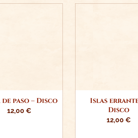
ADIR AL CARRITO
AÑADIR AL CARR
/
DETALLES
/
DETALLE
 de paso – Disco
Islas errante
Disco
12,00
€
12,00
€