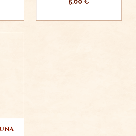
5,00
€
ITO
S
 una