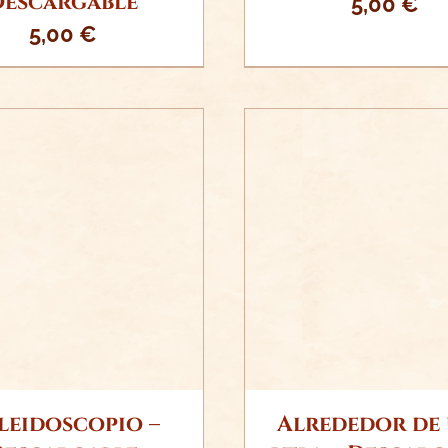
Descargable
5,00
€
5,00
€
ADIR AL CARRITO
AÑADIR AL CARR
/
DETALLES
/
DETALLE
leidoscopio –
Alrededor de