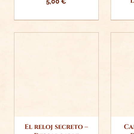
5,00
€
AÑADIR AL CARRITO
AÑ
/
DETALLES
El reloj secreto –
Ca