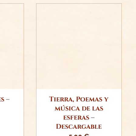
ITO
AÑADIR AL CARRITO
S
/
DETALLES
s –
Tierra, Poemas y
música de las
esferas –
Descargable