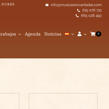
S NUBES
info@musicasencantadas.com
615 076 712
665 028 492
trabajos
Agenda
Noticias
0