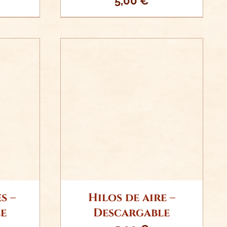
5,00
€
ITO
AÑADIR AL CARRITO
S
/
DETALLES
s –
Hilos de aire –
e
Descargable