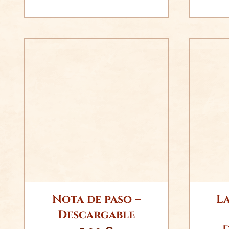
AÑADIR AL CARRITO
AÑ
/
DETALLES
Nota de paso –
La
Descargable