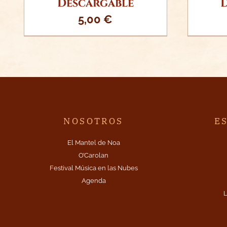
Descargable
5,00
€
NOSOTROS
E
El Mantel de Noa
O’Carolan
Festival Música en las Nubes
Agenda
L