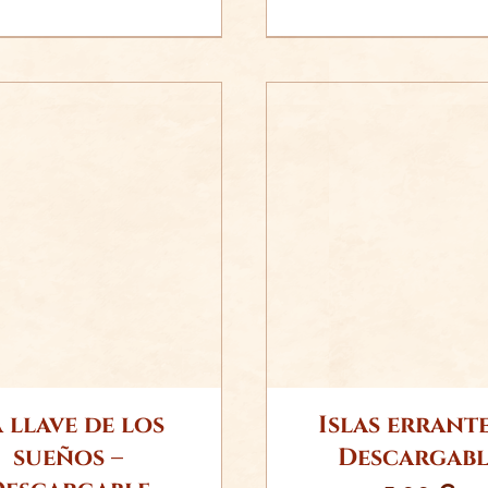
ADIR AL CARRITO
AÑADIR AL CARR
/
DETALLES
/
DETALLE
 llave de los
Islas errante
sueños –
Descargabl