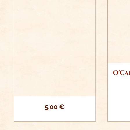
AÑ
AÑADIR AL CARRITO
/
DETALLES
O’Ca
5,00
€