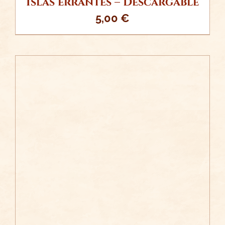
Islas errantes – Descargable
5,00
€
/
AÑADIR AL CARRITO
DETALLES